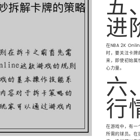
五
进
在NBA 2K 
时，要关注卡牌
来，即使初始属
心力量。
六
行
在游戏中，有一
所需的球员。在